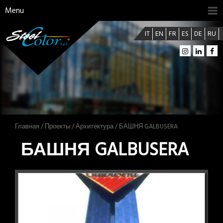
Menu
IT
EN
FR
ES
DE
RU
Главная
/
Проекты
/
Архитектура
/ БАШНЯ GALBUSERA
БАШНЯ GALBUSERA