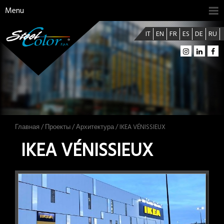
Menu
IT
EN
FR
ES
DE
RU
Главная
/
Проекты
/
Архитектура
/ IKEA VÉNISSIEUX
IKEA VÉNISSIEUX