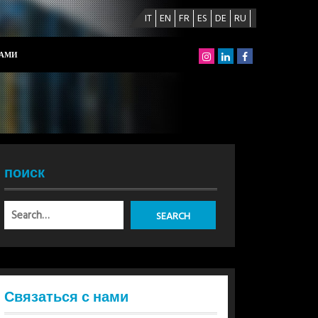
IT
EN
FR
ES
DE
RU
НАМИ
поиск
Связаться с нами